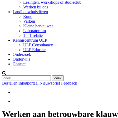
Lezingen, workshops of studieclub
Werken bij ons
Landbouwhuisdieren
Rund
Varken
Kleine herkauwer
Laboratorium
1 – 1 relatie
Kenniscentrum ULP
ULP Consultancy
ULP Educate
Onderzoek
Onderwijs
Contact
Bestellen
Inlogportaal
Nieuwsbrief
Feedback
Werken aan betrouwbare klauw