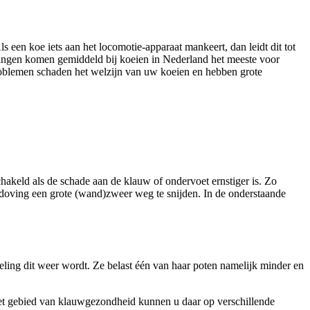
n koe iets aan het locomotie-apparaat mankeert, dan leidt dit tot
ingen komen gemiddeld bij koeien in Nederland het meeste voor
roblemen schaden het welzijn van uw koeien en hebben grote
akeld als de schade aan de klauw of ondervoet ernstiger is. Zo
doving een grote (wand)zweer weg te snijden. In de onderstaande
eling dit weer wordt. Ze belast één van haar poten namelijk minder en
het gebied van klauwgezondheid kunnen u daar op verschillende