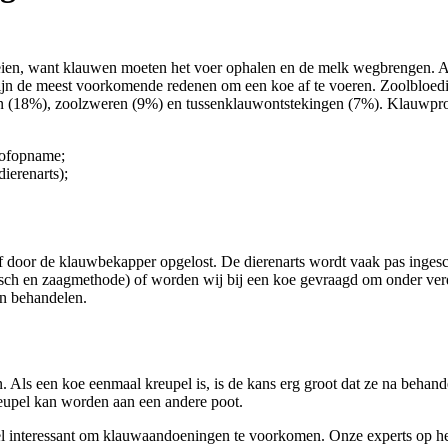
n, want klauwen moeten het voer ophalen en de melk wegbrengen. Als ee
ijn de meest voorkomende redenen om een koe af te voeren. Zoolbloed
cten (18%), zoolzweren (9%) en tussenklauwontstekingen (7%). Klauwp
tofopname;
ierenarts);
f door de klauwbekapper opgelost. De dierenarts wordt vaak pas ingesch
isch en zaagmethode) of worden wij bij een koe gevraagd om onder ver
en behandelen.
 Als een koe eenmaal kreupel is, is de kans erg groot dat ze na behand
reupel kan worden aan een andere poot.
 snel interessant om klauwaandoeningen te voorkomen. Onze experts op 