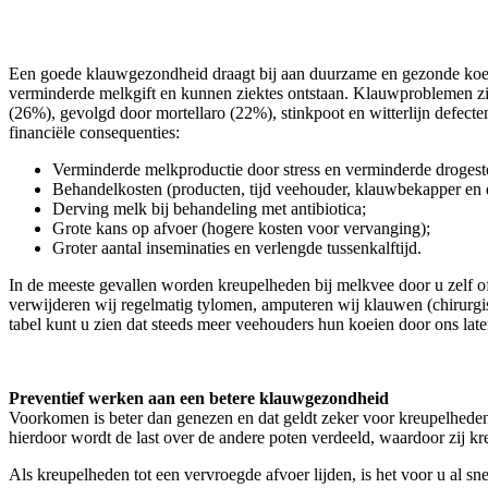
Een goede klauwgezondheid draagt bij aan duurzame en gezonde koeie
verminderde melkgift en kunnen ziektes ontstaan. Klauwproblemen z
(26%), gevolgd door mortellaro (22%), stinkpoot en witterlijn defe
financiële consequenties:
Verminderde melkproductie door stress en verminderde droges
Behandelkosten (producten, tijd veehouder, klauwbekapper en d
Derving melk bij behandeling met antibiotica;
Grote kans op afvoer (hogere kosten voor vervanging);
Groter aantal inseminaties en verlengde tussenkalftijd.
In de meeste gevallen worden kreupelheden bij melkvee door u zelf o
verwijderen wij regelmatig tylomen, amputeren wij klauwen (chirurg
tabel kunt u zien dat steeds meer veehouders hun koeien door ons lat
Preventief werken aan een betere klauwgezondheid
Voorkomen is beter dan genezen en dat geldt zeker voor kreupelheden.
hierdoor wordt de last over de andere poten verdeeld, waardoor zij k
Als kreupelheden tot een vervroegde afvoer lijden, is het voor u al