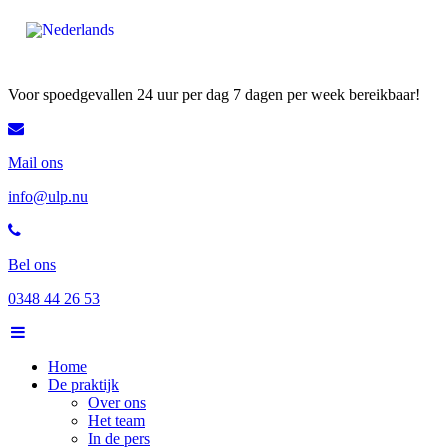
Voor spoedgevallen 24 uur per dag 7 dagen per week bereikbaar!
Mail ons
info@ulp.nu
Bel ons
0348 44 26 53
Home
De praktijk
Over ons
Het team
In de pers