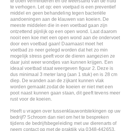
te doen verminderen en de weerstand van de huid
te verhogen. Let op: een voetpad is een preventief
middel en geen behandeling tegen bacteriële
aandoeningen aan de klauwen van koeien. De
meeste middelen die in een voetbad gaan zijn
ontzettend pijnlijk op een open wond. Laat daarom
nooit een koe met een open wond aan de ondervoet
door een voetbad gaan! Daarnaast moet het
voetbad zo neer gelegd worden dat het zo min
mogelijk stress geeft voor de dieren aangezien ze
daar juist weer wondjes van kunnen krijgen. Een
ideaal voetbad staat weergeven figuur 2. Deze is
dus minimaal 3 meter lang (aan 1 stuk) en is 28 cm
diep. De wanden aan de zijkant kunnen vlak
worden gemaakt zodat de koeien er niet met een
poot naast kunnen gaan staan, dit geeft tevens meer
rust voor de koeien.
Heeft u vragen over tussenklauwontstekingen op uw
bedrijf? Schroom dan niet om het te bespreken
tijdens de bedrijfsbegeleiding met uw dierenarts of
neem contact op met de praktijk via 0348-442653,