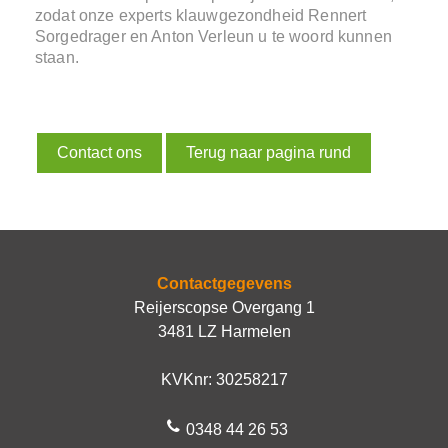
zodat onze experts klauwgezondheid Rennert
Sorgedrager en Anton Verleun u te woord kunnen
staan.
Contact ons
Terug naar pagina rund
Contactgegevens
Reijerscopse Overgang 1
3481 LZ Harmelen
KVKnr: 30258217
0348 44 26 53