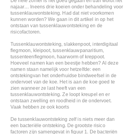
De hele zomer is het goed gegaan en dan wordt het
najaar… Ineens drie koeien onder behandeling voor
tussenklauwontsteking. Had dat niet voorkomen
kunnen worden? We gaan in dit artikel in op het
ontstaan van tussenklauwontsteking en de
risicofactoren.
Tussenklauwontsteking, slakkenpoot, interdigitaal
flegmoon, kleipoot, tussenklauwpanaritium,
tussenteenflegmoon, haarworm of kreppoot.
Hoeveel namen kan een beestje hebben? Al deze
namen staan namelijk voor hetzelfde: een
ontstekingvan het onderhuidse bindweefsel in de
ondervoet van de koe. Het is aan de koe goed te
zien wanneer ze last heeft van een
tussenklauwontsteking. Ze loopt kreupel en er
ontstaan zwelling en roodheid in de ondervoet.
Vaak hebben ze ook koorts
De tussenklauwontsteking zelf is niets meer dan
een bacteriële ontsteking. De grootste risico
factoren zijn samengevat in figuur 1. De bacteriën