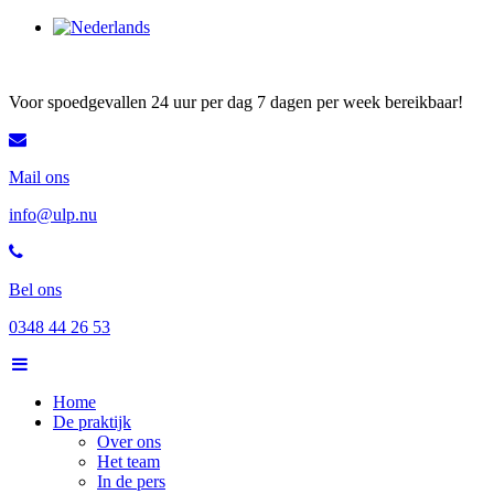
Voor spoedgevallen 24 uur per dag 7 dagen per week bereikbaar!
Mail ons
info@ulp.nu
Bel ons
0348 44 26 53
Home
De praktijk
Over ons
Het team
In de pers