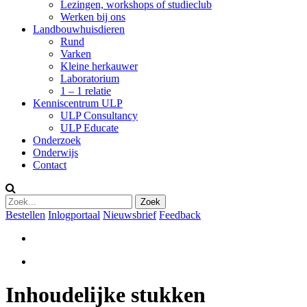
Lezingen, workshops of studieclub
Werken bij ons
Landbouwhuisdieren
Rund
Varken
Kleine herkauwer
Laboratorium
1 – 1 relatie
Kenniscentrum ULP
ULP Consultancy
ULP Educate
Onderzoek
Onderwijs
Contact
Bestellen
Inlogportaal
Nieuwsbrief
Feedback
Inhoudelijke stukken