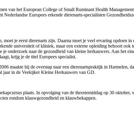
amen van het European College of Small Ruminant Health Management 
 Nederlandse Europees erkende dierenarts-specialisten Gezondheidszo
moet je eerst dierenarts zijn. Daarna moet je veel ervaring opdoen in 
rkende universiteit of kliniek, maar een externe opleiding behoort ook t
doe je onderzoek naar de gezondheid van kleine herkauwers. Aan het ei
, krijg je de titel Europees specialist.
In 2006 maakte hij de overstap naar een dierenartspraktijk in Harmelen,
tal jaar in de Veekijker Kleine Herkauwers van GD.
cursus plaats. In opvolging van de theoriemiddag op 30 oktober, wer
aspecten rondom klauwgezondheid en klauwbekappen.