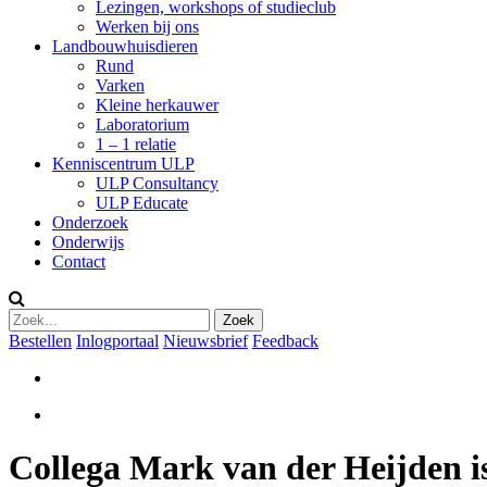
Lezingen, workshops of studieclub
Werken bij ons
Landbouwhuisdieren
Rund
Varken
Kleine herkauwer
Laboratorium
1 – 1 relatie
Kenniscentrum ULP
ULP Consultancy
ULP Educate
Onderzoek
Onderwijs
Contact
Bestellen
Inlogportaal
Nieuwsbrief
Feedback
Collega Mark van der Heijden i