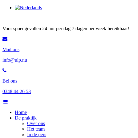
Voor spoedgevallen 24 uur per dag 7 dagen per week bereikbaar!
Mail ons
info@ulp.nu
Bel ons
0348 44 26 53
Home
De praktijk
Over ons
Het team
In de pers