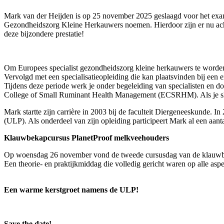
Mark van der Heijden is op 25 november 2025 geslaagd voor het ex
Gezondheidszorg Kleine Herkauwers noemen. Hierdoor zijn er nu acht
deze bijzondere prestatie!
Om Europees specialist gezondheidszorg kleine herkauwers te worden, 
Vervolgd met een specialisatieopleiding die kan plaatsvinden bij een e
Tijdens deze periode werk je onder begeleiding van specialisten en 
College of Small Ruminant Health Management (ECSRHM). Als je slaagt
Mark startte zijn carrière in 2003 bij de faculteit Diergeneeskunde. 
(ULP). Als onderdeel van zijn opleiding participeert Mark al een aan
Klauwbekapcursus PlanetProof melkveehouders
Op woensdag 26 november vond de tweede cursusdag van de klauwbekap
Een theorie- en praktijkmiddag die volledig gericht waren op alle 
Een warme kerstgroet namens de ULP!
Save the date!