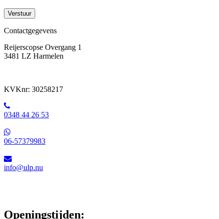
Contactgegevens
Reijerscopse Overgang 1
3481 LZ Harmelen
KVKnr: 30258217
0348 44 26 53
06-57379983
info@ulp.nu
Openingstijden: