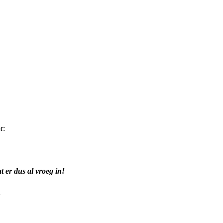
r:
 er dus al vroeg in!
!