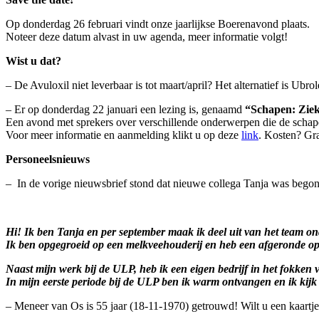
Op donderdag 26 februari vindt onze jaarlijkse Boerenavond plaats.
Noteer deze datum alvast in uw agenda, meer informatie volgt!
Wist u dat?
– De Avuloxil niet leverbaar is tot maart/april? Het alternatief is Ubro
– Er op donderdag 22 januari een lezing is, genaamd
“Schapen: Ziek
Een avond met sprekers over verschillende onderwerpen die de scha
Voor meer informatie en aanmelding klikt u op deze
link
. Kosten? Gra
Personeelsnieuws
– In de vorige nieuwsbrief stond dat nieuwe collega Tanja was begonne
Hi! Ik ben Tanja en per september maak ik deel uit van het team on
Ik ben opgegroeid op een melkveehouderij en heb een afgeronde ople
Naast mijn werk bij de ULP, heb ik een eigen bedrijf in het fokken 
In mijn eerste periode bij de ULP ben ik warm ontvangen en ik kijk
– Meneer van Os is 55 jaar (18-11-1970) getrouwd! Wilt u een kaartje