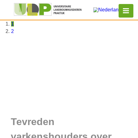
1
2
Tevreden
varkenshouders over