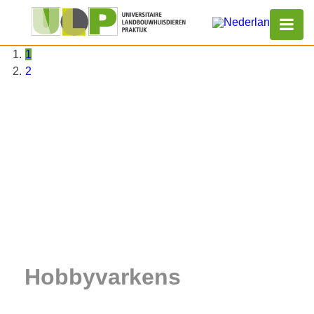
1
2
Hobbyvarkens