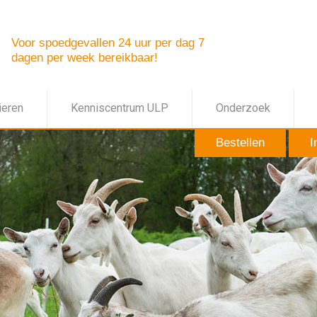
Voor spoedgevallen 24 uur per dag 7
dagen per week bereikbaar!
ieren
Kenniscentrum ULP
Onderzoek
Bestellen
I